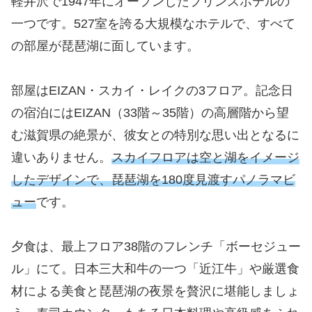
軽井沢で1947年にオープンしたプリンスホテルの
一つです。527室を誇る大規模なホテルで、すべて
の部屋が琵琶湖に面しています。
部屋はEIZAN・スカイ・レイクの3フロア。記念日
の宿泊にはEIZAN（33階～35階）の高層階から望
む滋賀県の絶景が、彼女との特別な思い出となるに
違いありません。
スカイフロアは空と湖をイメージ
したデザインで、琵琶湖を180度見渡すパノラマビ
ュー
です。
夕食は、最上フロア38階のフレンチ「ボーセジュー
ル」にて。日本三大和牛の一つ「近江牛」や厳選食
材による美食と琵琶湖の夜景を贅沢に堪能しましょ