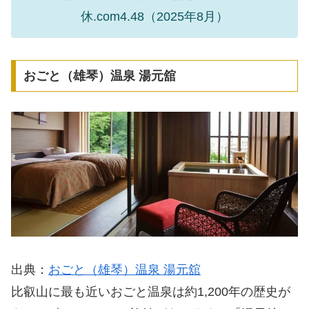
休.com4.48（2025年8月）
おごと（雄琴）温泉 湯元舘
出典：
おごと（雄琴）温泉 湯元舘
比叡山に最も近いおごと温泉は約1,200年の歴史が