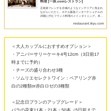
料理 [一休.comレストラン]
正統派フレンチを古城のようなインテリアに包まれ
ながらいただく。ホテル阪急インターナショナルの
25階に佇むフランス料理のメインダイニング。本質
を究め、基本に忠実な仕事を丁寧に施した、正統派
restaurant.ikyu.com
フレンチを古城のような優美な空間でご堪能いただ
けます。...
＜大人カップルにおすすめオプション＞
・アニバーサリーケーキ4号12cm（3日前17
時までに予約）
・チーズの盛り合わせ3種
・ソムリエセレクトワイン：ペアリング赤
白の2種類or赤白ロゼの3種類
＜記念日プランのアップグレード＞
バラの花束11本・21本・50本（5日前まで