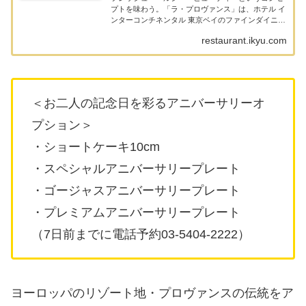
プトを味わう。「ラ・プロヴァンス」は、ホテル イ
ンターコンチネンタル 東京ベイのファインダイニン
グとして、1995年のホテル開業時より、ホテルの顔
restaurant.ikyu.com
として歴史を培ってきたレストランです。「フレッ
シ...
＜お二人の記念日を彩るアニバーサリーオ
プション＞
・ショートケーキ10cm
・スペシャルアニバーサリープレート
・ゴージャスアニバーサリープレート
・プレミアムアニバーサリープレート
（7日前までに電話予約03-5404-2222）
ヨーロッパのリゾート地・プロヴァンスの伝統をア