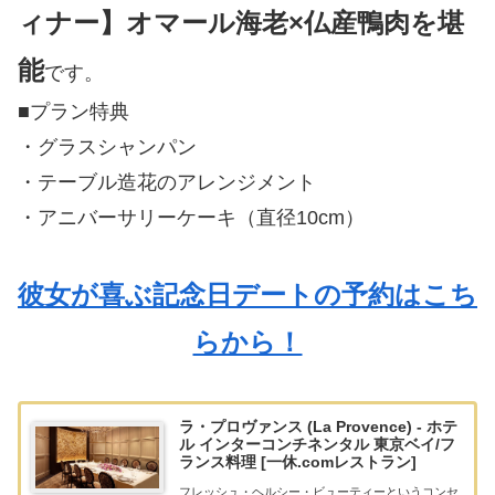
ィナー】オマール海老×仏産鴨肉を堪
能
です。
■プラン特典
・グラスシャンパン
・テーブル造花のアレンジメント
・アニバーサリーケーキ（直径10cm）
彼女が喜ぶ記念日デートの予約はこち
らから！
ラ・プロヴァンス (La Provence) - ホテ
ル インターコンチネンタル 東京ベイ/フ
ランス料理 [一休.comレストラン]
フレッシュ・ヘルシー・ビューティーというコンセ