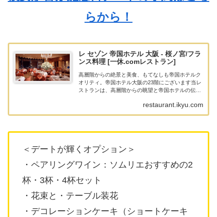
らから！
レ セゾン 帝国ホテル 大阪 - 桜ノ宮/フラ
ンス料理 [一休.comレストラン]
高層階からの絶景と美食、もてなしも帝国ホテルク
オリティ。帝国ホテル大阪の23階にございます当レ
ストランは、高層階からの眺望と帝国ホテルの伝統
に培われた、シェフのオリジナリティ溢れる料理が
restaurant.ikyu.com
みごとに融合したフレンチをお愉しみいただけま
す。四季折...
＜デートが輝くオプション＞
・ペアリングワイン：ソムリエおすすめの2
杯・3杯・4杯セット
・花束と・テーブル装花
・デコレーションケーキ（ショートケーキ