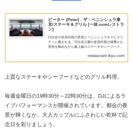
ピーター (Peter) - ザ・ペニンシュラ東
京/ステーキ＆グリル [一休.comレストラ
ン]
日比谷や皇居外苑の景色とペニンシュラホスピタリ
ティに癒される。日比谷公園や皇居外苑の緑豊かな
景色を眺めながら最上級のステーキやシーフードな
どのグリル料理をサラダやサイドディッシュととも
restaurant.ikyu.com
にお楽しみいただけます。趣向を凝らしたプライベ
ートルーム...
上質なステーキやシーフードなどのグリル料理。
毎週金曜日の19時30分～22時30分は、DJによるラ
イブパフォーマンスが開催されています。都会の夜
景が輝くなか、大人カップルにふさわしい乾杯で記
念日を彩りましょう。