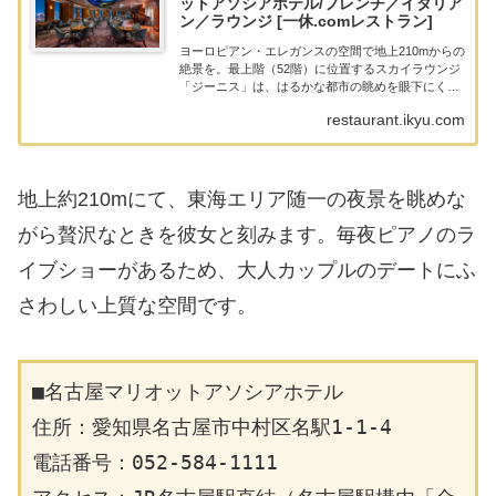
ットアソシアホテル/フレンチ／イタリア
ン／ラウンジ [一休.comレストラン]
ヨーロピアン・エレガンスの空間で地上210mからの
絶景を。最上階（52階）に位置するスカイラウンジ
「ジーニス」は、はるかな都市の眺めを眼下にくつ
ろぎのひとときを演出いたします。ティータイムに
restaurant.ikyu.com
はケーキや紅茶を。夜景を楽しみながらのカクテル
タイ...
地上約210mにて、東海エリア随一の夜景を眺めな
がら贅沢なときを彼女と刻みます。毎夜ピアノのラ
イブショーがあるため、大人カップルのデートにふ
さわしい上質な空間です。
■名古屋マリオットアソシアホテル
住所：愛知県名古屋市中村区名駅1-1-4
電話番号：052-584-1111