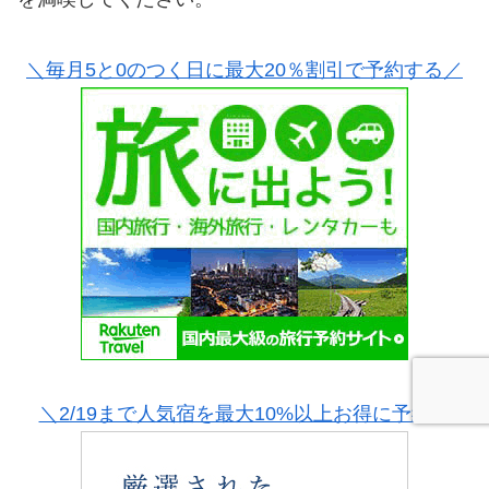
＼毎月5と0のつく日に最大20％割引で予約する／
＼2/19まで人気宿を最大10%以上お得に予約／