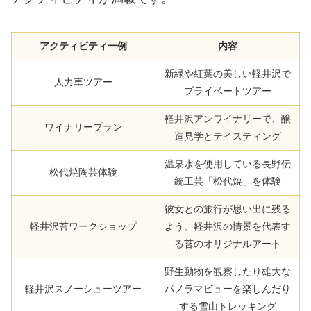
アクティビティ一例
内容
新緑や紅葉の美しい軽井沢で
人力車ツアー
プライベートツアー
軽井沢アンワイナリーで、醸
ワイナリープラン
造見学とテイスティング
温泉水を使用している長野伝
松代焼陶芸体験
統工芸「松代焼」を体験
彼女との旅行が思い出に残る
軽井沢苔ワークショップ
よう、軽井沢の情景を代表す
る苔のオリジナルアート
野生動物を観察したり雄大な
軽井沢スノーシューツアー
パノラマビューを楽しんだり
する雪山トレッキング