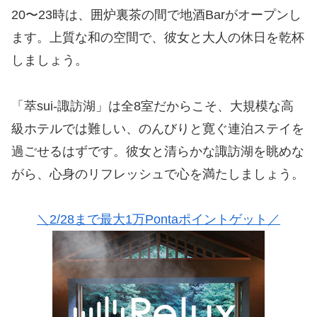
20〜23時は、囲炉裏茶の間で地酒Barがオープンし
ます。上質な和の空間で、彼女と大人の休日を乾杯
しましょう。
「萃sui-諏訪湖」は全8室だからこそ、大規模な高
級ホテルでは難しい、のんびりと寛ぐ連泊ステイを
過ごせるはずです。彼女と清らかな諏訪湖を眺めな
がら、心身のリフレッシュで心を満たしましょう。
＼2/28まで最大1万Pontaポイントゲット／