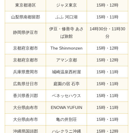
東京都港区
ジャヌ東京
15時・12時
山梨県南都留郡
ふふ 河口湖
15時・11時
伊豆・修善寺 あさ
14時30分・11時30
静岡県伊豆市
ば旅館
分
京都府京都市
The Shinmonzen
15時・12時
京都府京都市
アマン京都
15時・12時
兵庫県豊岡市
城崎温泉西村屋
15時・11時
広島県廿日市
庭園の宿 石亭
15時・11時
香川県香川郡
ベネッセハウス
15時・11時
大分県由布市
ENOWA YUFUIN
15時・11時
大分県由布市
亀の井別荘
15時・11時
沖縄県国頭郡
ハレクラニ沖縄
15時・12時